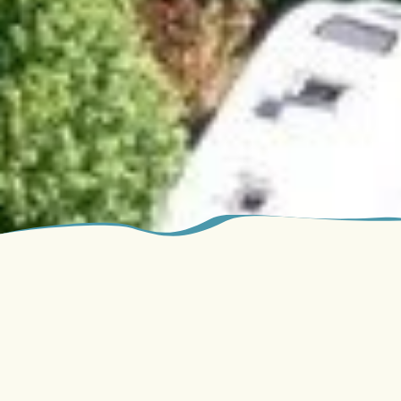
🍔 Vrijdag Foodtruckdag!
15 mei 2026
Elke
vrijdagavond
staat onze gezellige