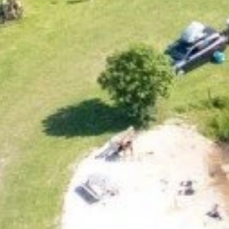
Home
Overn