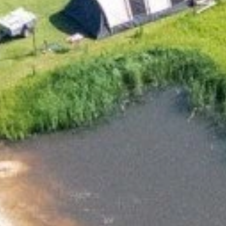
achten
Op de camping
Omgevingstips
Meer 